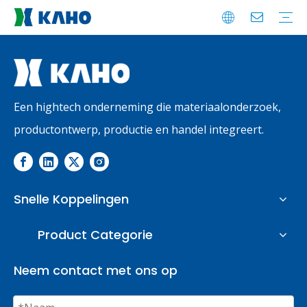
Koolstoffilterpatroon
Vlamdover
Pipettips Filte
Kunststof uitlaat
Membraanmodule
Accu-industrie
Pneumatische industrie
Waterzuiveringsindustrie
Industriële afvalwaterindustrie
Medische behandelingsindustrie
Uitgebreide industrie
Bedrijfsprofiel
Waarom kiezen voor KAHO
KAHO's eer
FAQ
Downloaden
Feedback
Een hightech onderneming die materiaalonderzoek,
productontwerp, productie en handel integreert.
Snelle Koppelingen
Product Categorie
Neem contact met ons op