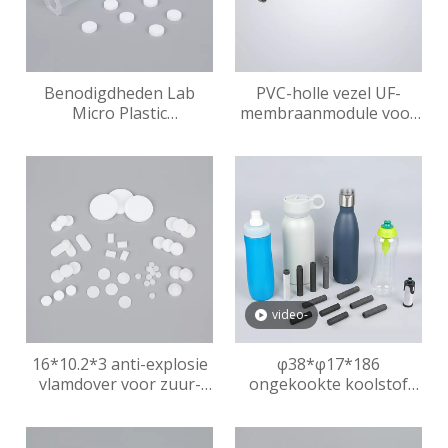
Benodigdheden Lab
PVC-holle vezel UF-
Micro Plastic
membraanmodule voor
Transferpipet
waterfiltratie en
grijswaterrecyclingvloeistof
video-
16*10.2*3 anti-explosie
φ38*φ17*186
vlamdover voor zuur-
ongekookte koolstof
loodbatterij
voor het dagelijks leven