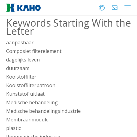
Keywords Starting With the
Letter
Koolstoffilterpatroon
Vlamdover
Pipettips Filte
Kunststof uitlaat
Membraanmodule
Accu-industrie
Pneumatische industrie
Waterzuiveringsindustrie
Industriële afvalwaterindustrie
Medische behandelingsindustrie
Uitgebreide industrie
Bedrijfsprofiel
Waarom kiezen voor KAHO
KAHO's eer
FAQ
Downloaden
Feedback
aanpasbaar
Composiet filterelement
dagelijks leven
duurzaam
Koolstoffilter
Koolstoffilterpatroon
Kunststof uitlaat
Medische behandeling
Medische behandelingsindustrie
Membraanmodule
plastic
Pneumatische industrie